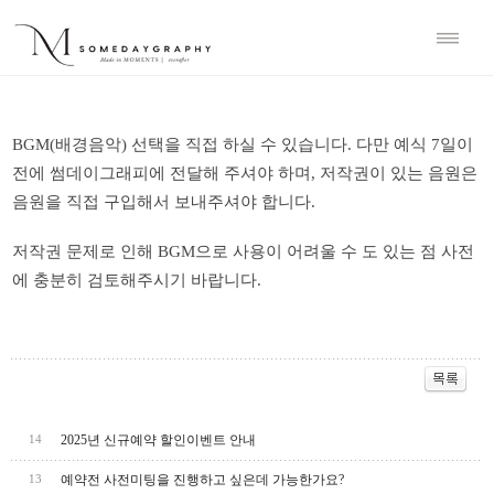
BGM(
배경음악
)
선택을
직접
하실
수
있습니다
.
다만
예식
7
일이
전에
썸데이그래피에
전달해
주셔야
하며
,
저작권이
있는
음원은
음원을
직접
구입해서
보내주셔야
합니다
.
저작권
문제로
인해
BGM
으로
사용이
어려울
수
도
있는
점
사전
에
충분히
검토해주시기
바랍니다
.
2025년 신규예약 할인이벤트 안내
14
예약전 사전미팅을 진행하고 싶은데 가능한가요?
13