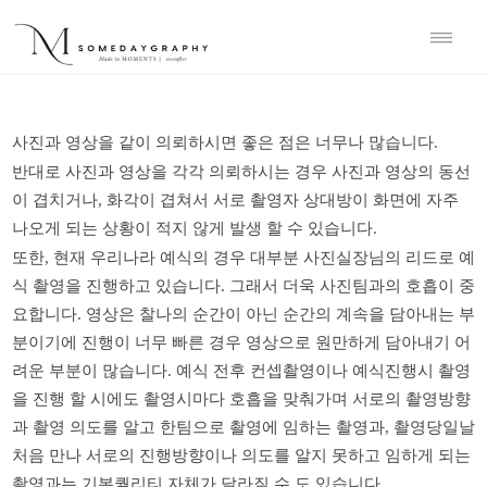
사진과
영상을
같이
의뢰하시면
좋은
점은
너무나
많습니다
.
반대로
사진과
영상을
각각
의뢰하시는
경우
사진과
영상의
동선
이
겹치거나
,
화각이
겹쳐서
서로
촬영자
상대방이
화면에
자주
나오게
되는
상황이
적지
않게
발생
할
수
있습니다
.
또한
,
현재
우리나라
예식의
경우
대부분
사진실장님의
리드로
예
식
촬영을
진행하고
있습니다
.
그래서
더욱
사진팀과의
호흡이
중
요합니다
.
영상은
찰나의
순간이
아닌
순간의
계속을
담아내는
부
분이기에
진행이
너무
빠른
경우
영상으로
원만하게
담아내기
어
려운
부분이
많습니다
.
예식
전후
컨셉촬영이나
예식진행시
촬영
을
진행
할
시에도
촬영시마다
호흡을
맞춰가며
서로의
촬영방향
과
촬영
의도를
알고
한팀으로
촬영에
임하는
촬영과
,
촬영당일날
처음
만나
서로의
진행방향이나
의도를
알지
못하고
임하게
되는
촬영과는
기본퀄리티
자체가
달라질
수
도
있습니다
.