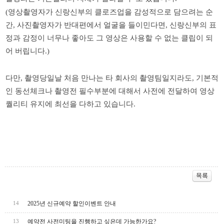
(
영상촬영자가
신랑신부의
클로즈업을
감성적으로
담으려는
순
간
,
사진촬영자가
반대편에서
얼굴을
들이민다면
,
신랑신부의
표
정과
감정이
너무나
좋아도
그
영상은
사용할
수
없는
클립이
되
어
버립니다
.)
다만
,
촬영당일날
처음
만나는
타
회사의
촬영팀일지라도
,
기본적
인
동선체크나
촬영전
필수부분에
대해서
사전에
전달하여
영상
퀄리티
유지에
최선을
다하고
있습니다
.
2025년 신규예약 할인이벤트 안내
14
예약전 사전미팅을 진행하고 싶은데 가능한가요?
13