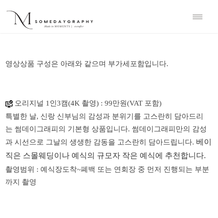
영상상품
구성은
아래와
같으며
부가세포함입니다
.
오리지널 1인3캠(4K 촬영)
: 99만원(VAT 포함)
특별한
날
,
신랑
신부님의
감성과
분위기를
고스란히
담아드리
는
썸데이그래피의
기본형
상품입니다
.
썸데이그래피만의 감성
베이
과 시선으로 그날의 생생한 감동을 고스란히 담아드립니다.
직은 스몰웨딩이나 예식의 규모자 작은 예식에 추천합니다.
촬영범위 : 예식장도착
~폐백 또는 연회장 중 먼저 진행되는 부분
까지 촬영