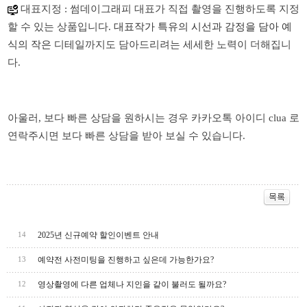
대표지정
:
썸데이그래피
대표가
직접
촬영을
진행하도록
지정
할
수
있는
상품입니다
.
대표작가 특유의 시선과 감정을 담아 예
식의
작은
디테일까지도
담아드리려는
세세한
노력이
더해집니
다
.
아울러
,
보다
빠른
상담을
원하시는
경우
카카오톡
아이디
clua
로
연락주시면
보다
빠른
상담을
받아
보실
수
있습니다
.
2025년 신규예약 할인이벤트 안내
14
예약전 사전미팅을 진행하고 싶은데 가능한가요?
13
영상촬영에 다른 업체나 지인을 같이 불러도 될까요?
12