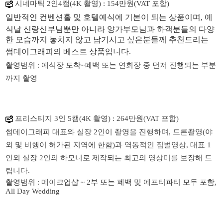
시네마틱 2인4캠(4K 촬영)
: 154만원(VAT 포함)
일반적인 컨벤션홀 및 호텔예식에 기본이 되는 상품이며,
예
식날 신랑신부님뿐만 아니라 양가부모님과 하객분들의 다양
한 모습까지 놓치지 않고 남기시고 싶은분들께
추천드리는
썸데이그래피의 베스트 상품입니다.
촬영범위 : 예식장 도착
~
폐백 또는 연회장 중 먼저 진행되는 부분
까지 촬영
프리스티지
3
인
5
캠
(4K 촬영)
: 264
만원
(VAT 포함)
썸데이그래피
대표와
실장
2
인이
촬영을
진행하며
,
드론촬영
(
야
외
및
비행이
허가된
지역에
한함
)
과
역동적인
짐벌영상
,
대표
1
인외
실장
2
인의
하모니로
제작되는
최고의
영상미를
보장해
드
립니다
.
촬영범위 : 메이크업샵 ~ 2부 또는 폐백 및 에프터파티 모두 포함,
All Day Wedding